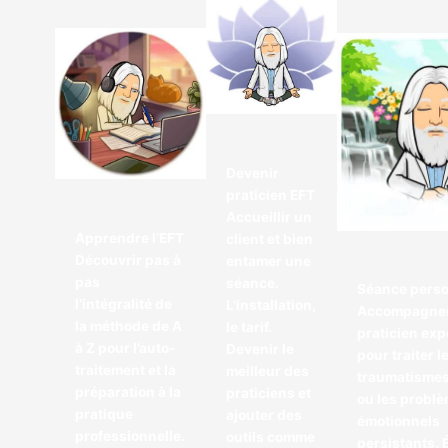
Devenir
praticien EFT
Accueillir un
Apprendre l’EFT
client et bien
Découvrir pas à
entamer une
pas
séance.
Séance perso
l’intégralité de
L’installation,
Accompagnem
la méthode de A
le tarif.
praticien ex
à Z pour l’auto-
Devenir le
pour traiter l
traitement et la
meilleur des
traumatismes
préparation à la
praticiens et
ou les probl
pratique
ajouter des
émotionnels
professionnelle.
outils comme
persistants.