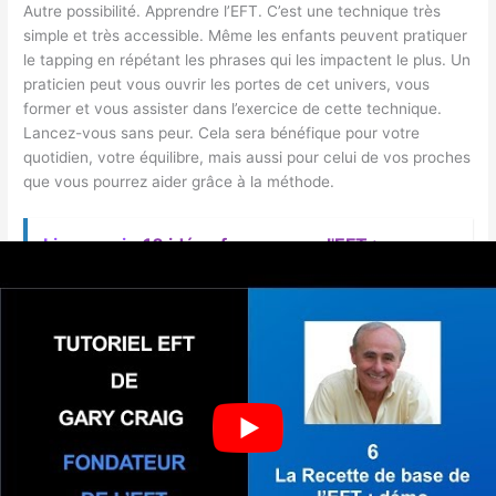
Autre possibilité. Apprendre l’EFT. C’est une technique très
simple et très accessible. Même les enfants peuvent pratiquer
le tapping en répétant les phrases qui les impactent le plus. Un
praticien peut vous ouvrir les portes de cet univers, vous
former et vous assister dans l’exercice de cette technique.
Lancez-vous sans peur. Cela sera bénéfique pour votre
quotidien, votre équilibre, mais aussi pour celui de vos proches
que vous pourrez aider grâce à la méthode.
Lire aussi :
10 idées fausses sur l'EFT :
Démystifiez les Mythes